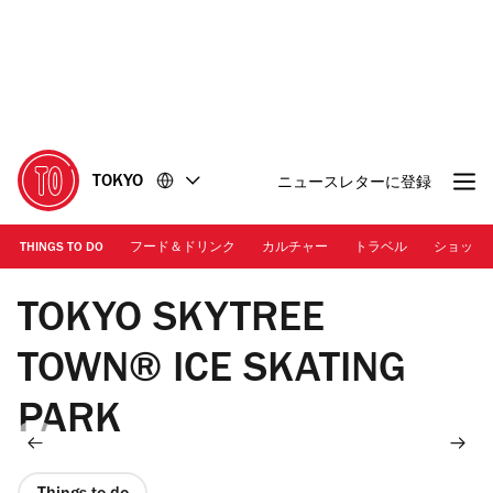
コ
フ
ン
ッ
テ
タ
ン
ー
ツ
に
に
移
移
動
TOKYO
ニュースレターに登録
動
THINGS TO DO
フード＆ドリンク
カルチャー
トラベル
ショッピ
Photo: Tokyo Skytree Town
TOKYO SKYTREE
TOWN® ICE SKATING
PARK