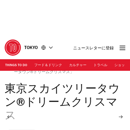
コ
フ
ン
ッ
テ
タ
ン
ー
ツ
に
に
移
移
動
TOKYO
ニュースレターに登録
動
THINGS TO DO
フード＆ドリンク
カルチャー
トラベル
ショッピ
画像提供：東京スカイツリータウン | 「東京スカイツリ
ータウン®ドリームクリスマス」
東京スカイツリータウ
ン®ドリームクリスマ
ス