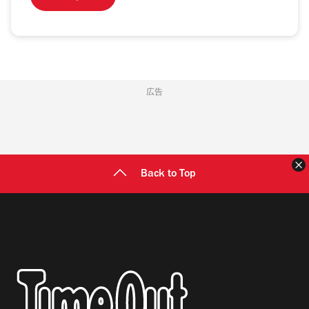
広告
Back to Top