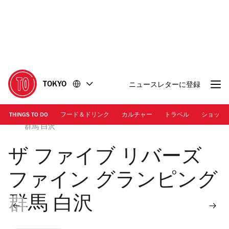
コ
フ
ン
ッ
テ
タ
ン
ー
ツ
に
に
移
移
動
TOKYO
ニュースレターに登録
動
THINGS TO DO
フード＆ドリンク
カルチャー
トラベル
ショッピ
画像提供：ザ ファイブ リバーズ ファイン グランピング
群馬 白沢
ザ ファイブ リバーズ
ファイン グランピング
群馬 白沢