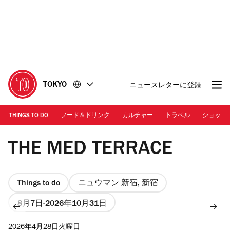
コ
フ
ン
ッ
テ
タ
ン
ー
ツ
に
に
移
移
動
TOKYO
ニュースレターに登録
動
THINGS TO DO
フード＆ドリンク
カルチャー
トラベル
ショッピ
Photo: Transit Holdings Co., Ltd.
THE MED TERRACE
Things to do
ニュウマン 新宿, 新宿
8月7日
2026年10月31日
2026年4月28日火曜日