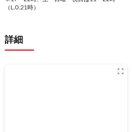
※17〜22時、土・日曜・祝日は11〜22時
（L.O.21時）
詳細