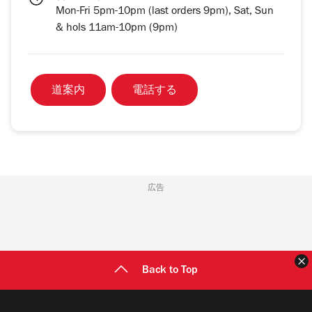
Mon-Fri 5pm-10pm (last orders 9pm), Sat, Sun
& hols 11am-10pm (9pm)
道案内
電話する
広告
Back to Top