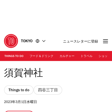
コ
フ
ン
ッ
テ
タ
ン
ー
ツ
に
に
移
移
動
TOKYO
ニュースレターに登録
動
THINGS TO DO
フード＆ドリンク
カルチャー
トラベル
ショッピ
Photo: Photo AC | 須賀神社
須賀神社
Things to do
四谷三丁目
2023年3月1日水曜日