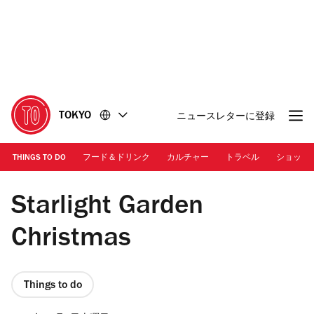
コ
フ
ン
ッ
テ
タ
ン
ー
ツ
に
に
移
移
動
TOKYO
ニュースレターに登録
動
THINGS TO DO
フード＆ドリンク
カルチャー
トラベル
ショッピ
『Starlight Garden Tree』イメージ
Starlight Garden
Christmas
Things to do