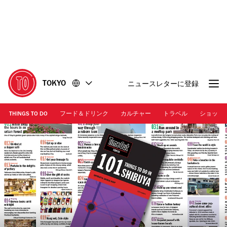
コ
フ
ン
ッ
テ
タ
ン
ー
ツ
に
に
移
移
動
TOKYO
ニュースレターに登録
動
THINGS TO DO
フード＆ドリンク
カルチャー
トラベル
ショッピ