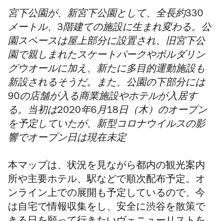
宮下公園が、新宮下公園として、全長約330
メートル、3階建ての施設に生まれ変わる。公
園スペースは屋上部分に設置され、旧宮下公
園で親しまれたスケートパークやボルダリン
グウオールに加え、新たに多目的運動施設も
新設されるそうだ。また、公園の下部分には
90の店舗が入る商業施設やホテルが入居す
る。当初は2020年6月18日（木）のオープン
を予定していたが、新型コロナウイルスの影
響でオープン日は現在未定
本マップは、状況を見ながら都内の観光案内
所や主要ホテル、駅などで順次配布予定。オ
ンライン上での展開も予定しているので、今
は自宅で情報収集をし、安全に渋谷を散策で