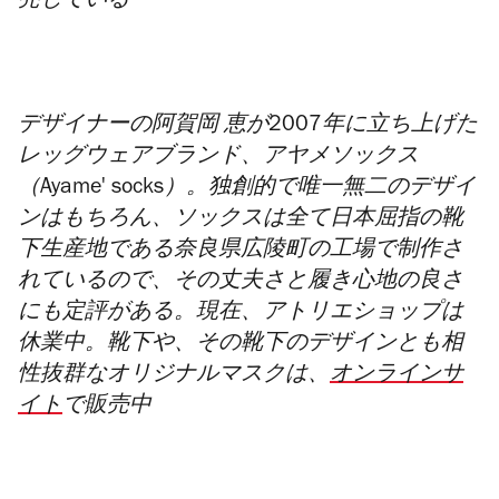
売している
デザイナーの阿賀岡 恵が2007年に立ち上げた
レッグウェアブランド、アヤメソックス
（Ayame' socks）。独創的で唯一無二のデザイ
ンはもちろん、ソックスは全て日本屈指の靴
下生産地である奈良県広陵町の工場で制作さ
れているので、その丈夫さと履き心地の良さ
にも定評がある。現在、アトリエショップは
休業中。靴下や、その靴下のデザインとも相
性抜群なオリジナルマスクは、
オンラインサ
イト
で販売中