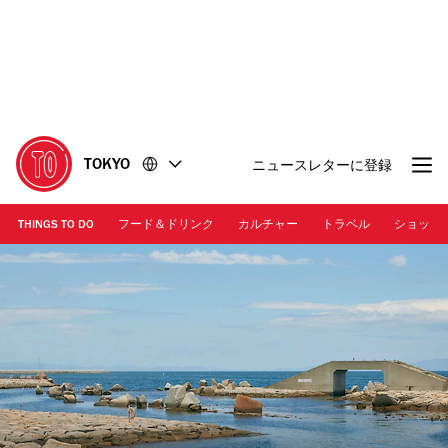
コ
フ
ン
ッ
テ
タ
ン
ー
ツ
に
に
移
移
動
TOKYO
ニュースレターに登録
動
THINGS TO DO
フード＆ドリンク
カルチャー
トラベル
ショッピ