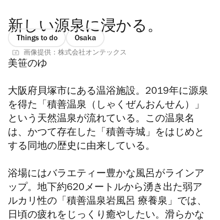
新しい源泉に浸かる。
Things to do
Osaka
画像提供：株式会社オンテックス
美笹のゆ
大阪府貝塚市にある温浴施設。2019年に源泉
を得た「積善温泉（しゃくぜんおんせん）」
という天然温泉が流れている。この温泉名
は、かつて存在した「積善寺城」をはじめと
する同地の歴史に由来している。
浴場にはバラエティー豊かな風呂がラインア
ップ。地下約620メートルから湧き出た弱ア
ルカリ性の「積善温泉岩風呂 療養泉」では、
日頃の疲れをじっくり癒やしたい。滑らかな