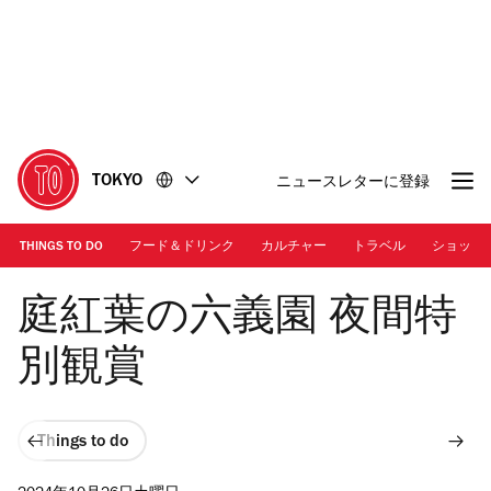
コ
フ
ン
ッ
テ
タ
ン
ー
ツ
に
に
移
移
動
TOKYO
ニュースレターに登録
動
THINGS TO DO
フード＆ドリンク
カルチャー
トラベル
ショッピ
Photo: Hiro1775/Dreamstime
庭紅葉の六義園 夜間特
別観賞
Things to do