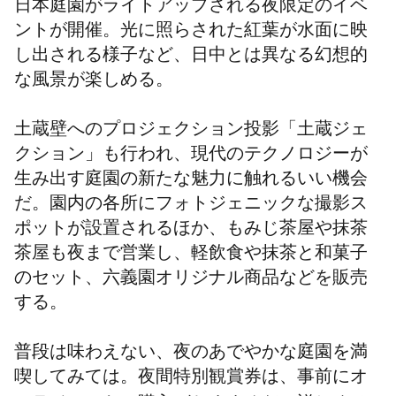
日本庭園がライトアップされる夜限定のイベ
ントが開催。光に照らされた紅葉が水面に映
し出される様子など、日中とは異なる幻想的
な
風景が楽しめる。
土蔵壁へのプロジェクション投影「土蔵ジェ
クション」も行われ、現代のテクノロジーが
生み出す
庭園の新たな魅力に触れるいい機会
だ。園内の各所にフォトジェニックな撮影ス
ポットが設置されるほか、もみじ茶屋や抹茶
茶屋も夜まで営業し、軽飲食や抹茶と和菓子
のセット、六義園オリジナル商品などを
販売
する
。
普段は味わえない、夜のあでやかな庭園を満
喫してみては。夜間特別観賞券は
、
事前にオ