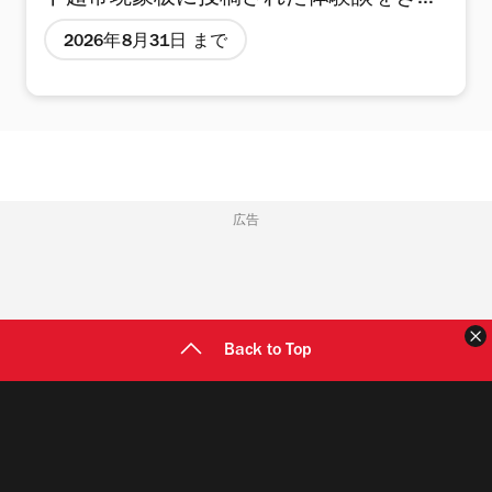
ト超常現象板に投稿された体験談をきっ
かけに、日本を代表するネット怪談とし
2026年8月31日 まで
て定着した「きさらぎ駅」。そこへへ迷
い込んだゲストが、駅構内を探索し、現
実世界への帰り方を見つけ出す体験型イ
ベントが開催される。 不気味な駅構内や
怪しい掲示物など、細部まで作り込まれ
広告
た駅構内で、気になる場所を調べたり、
違和感を見つけたり、自ら行動すること
で物語が進んでいく。制限時間は無制限
Back to Top
なので、気になる場所をじっくり調べた
り、友人と考察したり、自分たちのペー
スで挑戦できるのも魅力。さらに、自由
に写真撮影をしながら、きさらぎ駅での