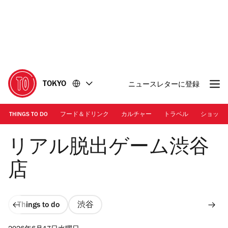
コ
フ
ン
ッ
テ
タ
ン
ー
ツ
に
に
移
移
動
TOKYO
ニュースレターに登録
動
THINGS TO DO
フード＆ドリンク
カルチャー
トラベル
ショッピ
画像提供：SCRAP | 内観
リアル脱出ゲーム渋谷
店
Things to do
渋谷