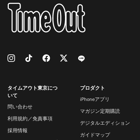
体験を思い出として残せる。 ネットの向
こうに存在するとうわさされてきたきさ
らぎ駅で、都市伝説の主人公になったよ
うな没入体験を楽しめる同イベント。今
年の夏は非日常の恐怖に足を踏み入れて
みては。 ※11時〜20時20分／料金は前
売り3,000円（土・日曜・祝日・ハイシ
ーズンは3,300円）／当日3,300円（土・
タイムアウト東京につ
プロダクト
日曜・祝日・ハイシーズンは3,600円）
いて
iPhoneアプリ
問い合わせ
マガジン定期購読
利用規約／免責事項
デジタルエディション
採用情報
ガイドマップ