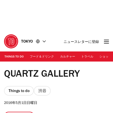
コ
フ
ン
ッ
テ
タ
ン
ー
ツ
に
に
移
移
動
TOKYO
ニュースレターに登録
動
THINGS TO DO
フード＆ドリンク
カルチャー
トラベル
ショッピ
Nacasa & Partners inc.
QUARTZ GALLERY
Things to do
渋谷
2016年5月1日日曜日