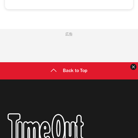
広告
Back to Top