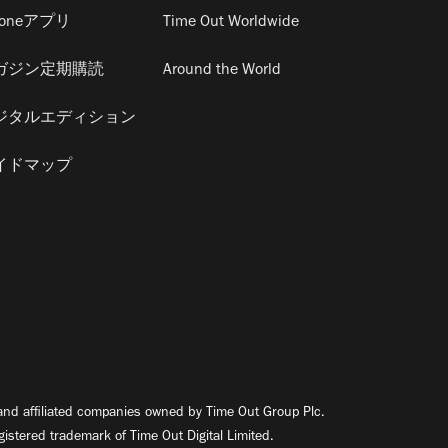
honeアプリ
Time Out Worldwide
ガジン定期購読
Around the World
ジタルエディション
イドマップ
nd affiliated companies owned by Time Out Group Plc.
egistered trademark of Time Out Digital Limited.