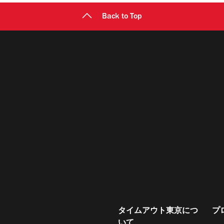
Back to Top
タイムアウト東京につ
プ
いて