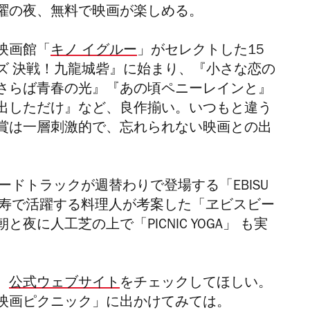
曜の夜、無料で映画が楽しめる。
映画館「
キノ イグルー
」がセレクトした15
ズ 決戦！九龍城砦』に始まり、『小さな恋の
さらば青春の光』『あの頃ペニーレインと』
出しただけ』など、良作揃い。いつもと違う
賞は一層刺激的で、忘れられない映画との出
ードトラックが週替わりで登場する「EBISU
開催。恵比寿で活躍する料理人が考案した「ヱビスビー
に人工芝の上で「PICNIC YOGA」 も実
、
公式ウェブサイト
をチェックしてほしい。
映画ピクニック」に出かけてみては。