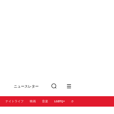
ニュースレター
検
に登録
索
ナイトライフ
映画
音楽
LGBTQ+
ホテル
レストラン＆カフェ