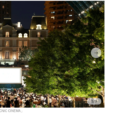
/3
C CINEMA」
画