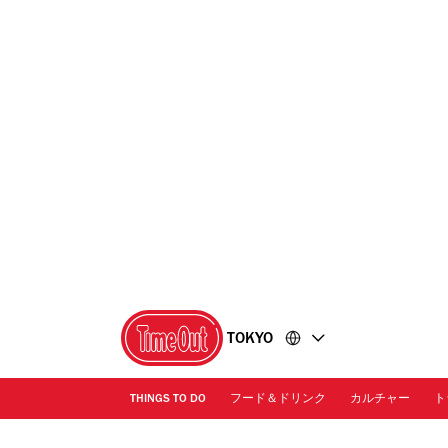
コ
フ
ン
ッ
テ
タ
ン
ー
ツ
に
に
移
移
動
動
TOKYO
THINGS TO DO
フード＆ドリンク
カルチャー
ト