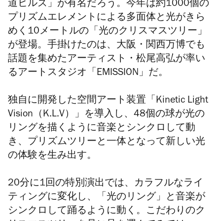
道ヒルズ」が有名だろう。今年は約1000個の
プリズムエレメントによる多面体と光がきら
めく10メートルの「光のクリスマスツリー」
が登場。手掛けたのは、大阪・関西万博でも
話題を集めたアーティスト・松尾高弘が率い
るアートスタジオ「EMISSION」だ。
独自に開発した空間アート装置「Kinetic Light
Vision（K.L.V）」を導入し、48個の球が光の
リングを描くように音楽とシンクロして動
き、プリズムツリーと一体となって新しい光
の体験を生み出す。
20分に1回の特別演出では、カラフルなライ
ティングに変化し、「光のリング」と音楽が
シンクロして踊るように動く。こだわりのク