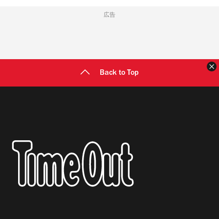
広告
Back to Top