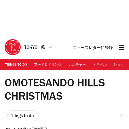
コ
フ
ン
ッ
テ
タ
ン
ー
ツ
に
に
移
移
動
TOKYO
ニュースレターに登録
動
THINGS TO DO
フード＆ドリンク
カルチャー
トラベル
ショッピ
画像提供：表参道ヒルズ
OMOTESANDO HILLS
CHRISTMAS
Things to do