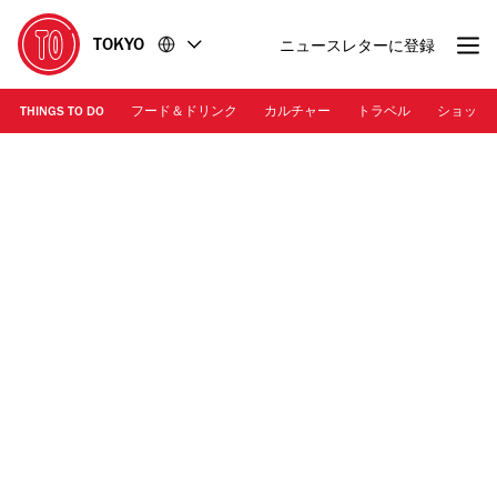
コ
フ
TOKYO
ニュースレターに登録
ン
ッ
テ
タ
ン
ー
THINGS TO DO
フード＆ドリンク
カルチャー
トラベル
ショッピ
ツ
に
に
移
移
動
動