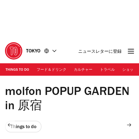
コ
フ
ン
ッ
テ
タ
ン
ー
ツ
に
に
移
移
動
TOKYO
ニュースレターに登録
動
THINGS TO DO
フード＆ドリンク
カルチャー
トラベル
ショッピ
molfon POPUP GARDEN
in 原宿
Things to do