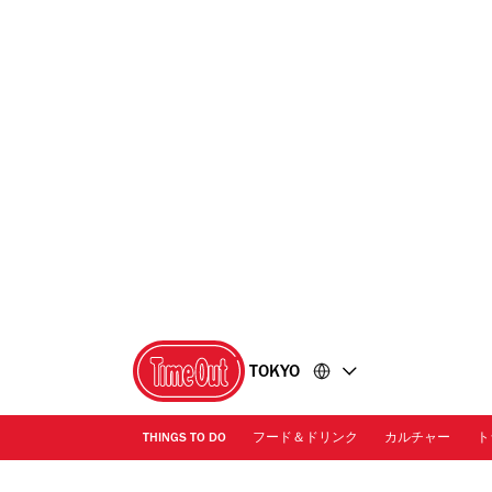
コ
フ
ン
ッ
テ
タ
ン
ー
ツ
に
に
移
移
動
動
TOKYO
THINGS TO DO
フード＆ドリンク
カルチャー
ト