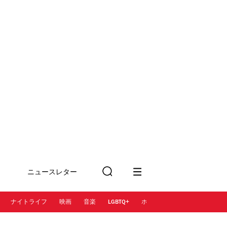
ニュースレター
検
に登録
索
ナイトライフ
映画
音楽
LGBTQ+
ホテル
レストラン＆カフェ