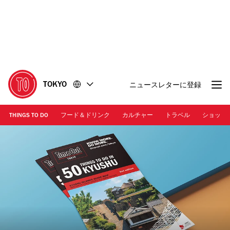
コ
フ
ン
ッ
テ
タ
ン
ー
ツ
に
に
移
移
動
TOKYO
ニュースレターに登録
動
THINGS TO DO
フード＆ドリンク
カルチャー
トラベル
ショッピ