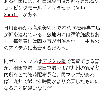
ある有田には、有田焼専門店が軒を連ねるシ
ョッピングモール「
アリタセラ（Arita
Será）
」がある。
日用食器から
高級美術まで22の陶磁器専門店
が軒を連ねている。敷地内には宿泊施設もあ
り、毎年春には陶器市が開催され、一生もの
のアイテムに出合えるだろう。
同ガイドマップは
デジタル版
で閲覧できるほ
か、羽田空港・成田空港および九州の観光案
内所などで随時配布予定。同マップがあれ
ば、九州で過ごす時間がより充実したものに
なること間違いなしだ。