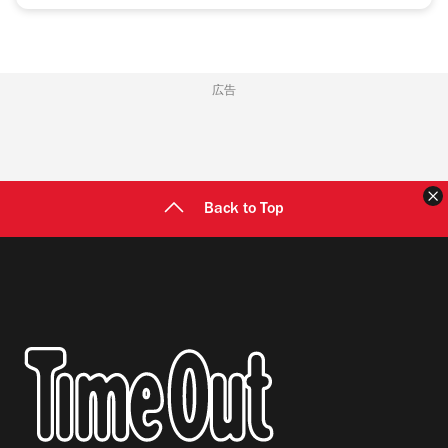
広告
Back to Top