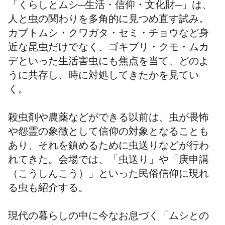
「くらしとムシ―生活・信仰・文化財―」は、
人と虫の関わりを多角的に見つめ直す試み。
カブトムシ・クワガタ・セミ・チョウなど身
近な昆虫だけでなく、ゴキブリ・クモ・ムカ
デといった生活害虫にも焦点を当て、どのよ
うに共存し、時に対処してきたかを見てい
く。
殺虫剤や農薬などができる以前は、虫が畏怖
や怨霊の象徴として信仰の対象となることも
あり、それを鎮めるために虫送りなどが行わ
れてきた。会場では、
「虫送り」や「庚申講
（こうしんこう）」
といった民俗信仰に現れ
る虫も紹介する。
現代の暮らしの中に今なお息づく「ムシとの