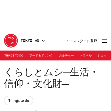
コ
フ
ン
ッ
テ
タ
ン
ー
ツ
に
に
移
移
動
TOKYO
ニュースレターに登録
動
THINGS TO DO
フード＆ドリンク
カルチャー
トラベル
ショッピ
メインビジュアル
くらしとムシ―生活・
信仰・文化財―
Things to do