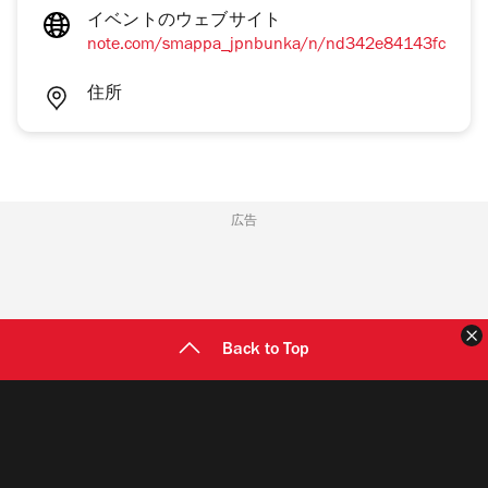
イベントのウェブサイト
note.com/smappa_jpnbunka/n/nd342e84143fc
住所
広告
Back to Top