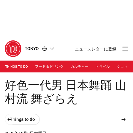
コ
フ
ン
ッ
テ
タ
ン
ー
ツ
に
に
移
移
動
TOKYO
ニュースレターに登録
動
THINGS TO DO
フード＆ドリンク
カルチャー
トラベル
ショッピ
Photo: Smappa!Group
好色一代男 日本舞踊 山
村流 舞ざらえ
Things to do