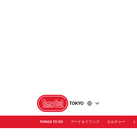
コ
フ
ン
ッ
テ
タ
ン
ー
ツ
に
に
移
移
動
動
TOKYO
THINGS TO DO
フード＆ドリンク
カルチャー
ト