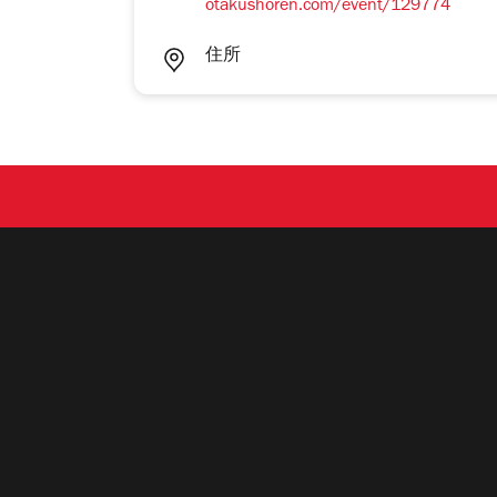
otakushoren.com/event/129774
住所