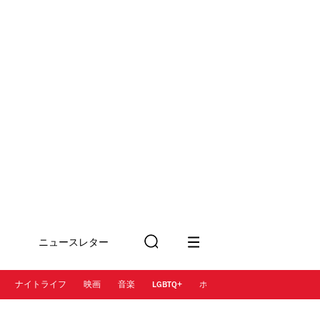
ニュースレター
検
に登録
索
ナイトライフ
映画
音楽
LGBTQ+
ホテル
レストラン＆カフェ