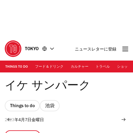
コ
フ
ン
ッ
テ
タ
ン
ー
ツ
に
に
移
移
動
TOKYO
ニュースレターに登録
動
THINGS TO DO
フード＆ドリンク
カルチャー
トラベル
ショッピ
画像提供：Forward Stroke Inc.
イケ サンパーク
Things to do
池袋
2023年4月7日金曜日