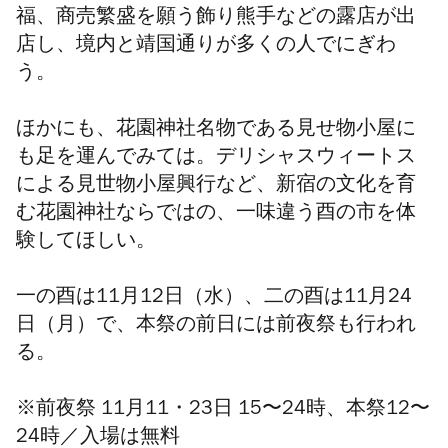
福、商売繁盛を願う飾り熊手などの
露店が出
店し
、境内と靖国通りが多くの人でにぎわ
う。
ほかにも、
花園神社名物である
見せ物小屋に
も足を運んでみては。デリシャスウィートス
による見世物小屋興行
など、
新宿の文化を育
む花園神社ならではの、一味違う酉の市を体
験してほしい。
一の酉は11月12日（水）、二の酉は11月24
日（月）で、本祭の
前日には前夜祭も行われ
る。
※前夜祭 11月11・23日 15〜24時、本祭12〜
24時
／入場は無料