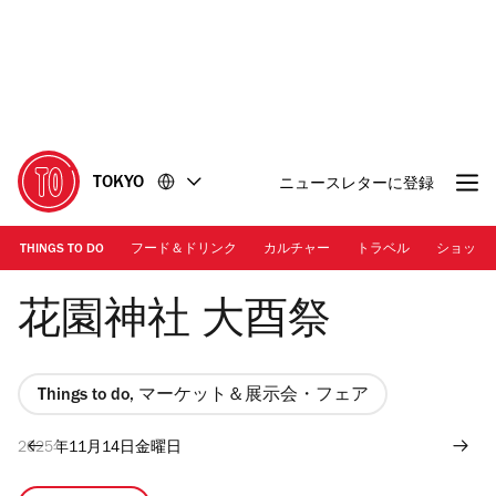
コ
フ
ン
ッ
テ
タ
ン
ー
ツ
に
に
移
移
動
TOKYO
ニュースレターに登録
動
THINGS TO DO
フード＆ドリンク
カルチャー
トラベル
ショッピ
Photo: Hanazono Shrine
花園神社 大酉祭
Things to do, マーケット＆展示会・フェア
2025年11月14日金曜日