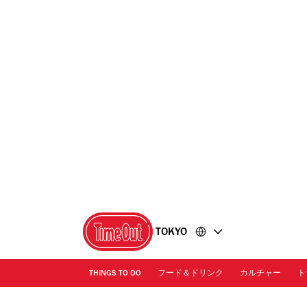
コ
フ
ン
ッ
テ
タ
ン
ー
ツ
に
に
移
移
動
動
TOKYO
THINGS TO DO
フード＆ドリンク
カルチャー
ト