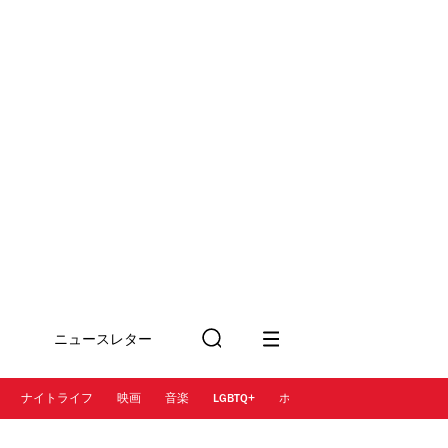
ニュースレター
検
に登録
索
ナイトライフ
映画
音楽
LGBTQ+
ホテル
レストラン＆カフェ