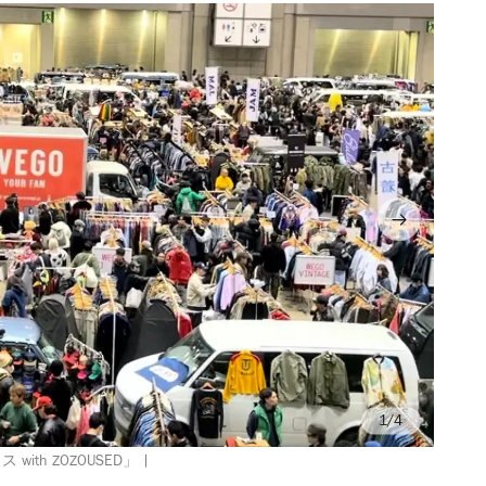
/4
with ZOZOUSED」 |
画