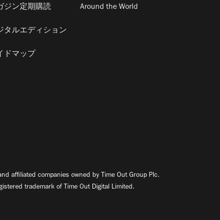
ガジン定期購読
Around the World
ジタルエディション
イドマップ
nd affiliated companies owned by Time Out Group Plc.
egistered trademark of Time Out Digital Limited.