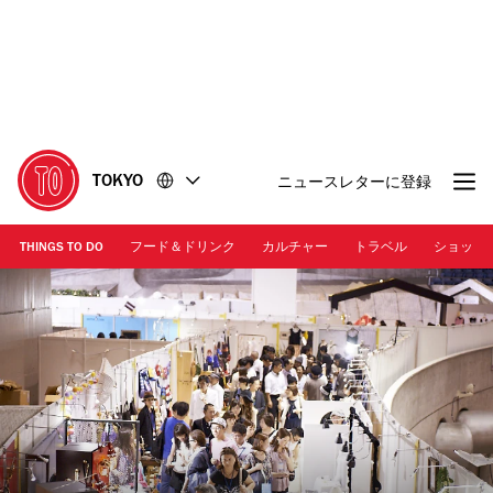
コ
フ
ン
ッ
テ
タ
ン
ー
ツ
に
に
移
移
動
TOKYO
ニュースレターに登録
動
THINGS TO DO
フード＆ドリンク
カルチャー
トラベル
ショッピ