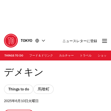
コ
フ
ン
ッ
テ
タ
ン
ー
ツ
に
に
移
移
動
TOKYO
ニュースレターに登録
動
THINGS TO DO
フード＆ドリンク
カルチャー
トラベル
ショッピ
Photo: Kaila Imada
デメキン
Things to do
馬喰町
2025年6月10日火曜日