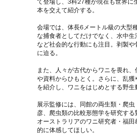
て登場し、
3
科
27
種が現在も世界に
本を交えて紹介する。
会場では、体長
6
メートル級の大型
な捕食者としてだけでなく、水中生
など社会的な行動にも注目。剥製や
に迫る。
また、人々が古代からワニを畏れ、
や資料からひもとく。さらに、乱獲
を紹介し、ワニをはじめとする野生
展示監修には、同館の両生類・
爬虫
彦、爬虫類の比較形態学を研究する
オーストラリアのワニ研究者・福田
的に体感してほしい。