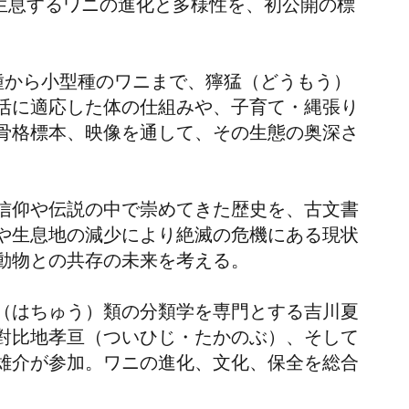
生息するワニの進化と多様性を、初公開の標
種から小型種のワニまで、
獰猛（どうもう）
活に適応した体の
仕組み
や、子育て・縄張り
骨格標本、映像を通して、その生態の奥深さ
信仰や伝説の中で崇めてきた歴史を、古文書
や生息地の減少により絶滅の危機にある現状
動物との共存の未来を考える。
（はちゅう）類
の分類学を専門とする吉川夏
對比地孝亘（ついひじ・たかのぶ）
、そして
雄介が参加。ワニの進化、文化、保全を総合