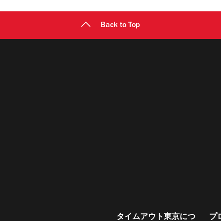
Back to Top
タイムアウト東京につ
プ