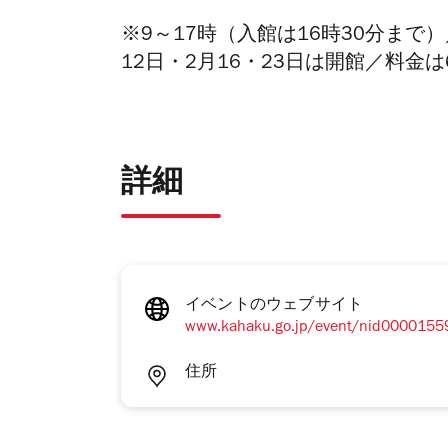
※9
～
17
時（入館は
16
時
30
分まで）
12
日・
2
月
16
・
23
日は開館／料金は
詳細
イベントのウェブサイト
www.kahaku.go.jp/event/nid0000155
住所