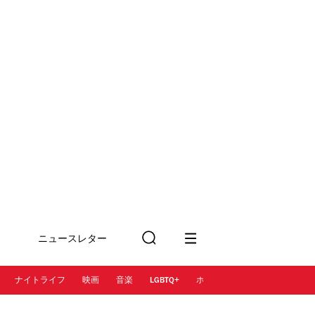
ニュースレター
検
に登録
索
ナイトライフ
映画
音楽
LGBTQ+
ホテル
レストラン＆カフェ