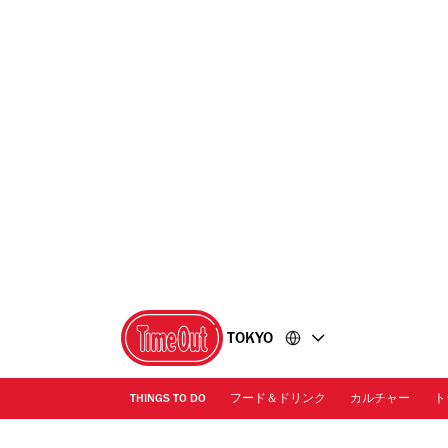
コ
フ
ン
ッ
テ
タ
ン
ー
ツ
に
に
移
移
動
動
TOKYO
THINGS TO DO
フード＆ドリンク
カルチャー
ト