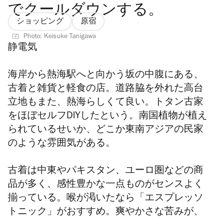
でクールダウンする。
ショッピング
原宿
Photo: Keisuke Tanigawa
静電気
海岸から熱海駅へと向かう坂の中腹にある、
古着と雑貨と軽食の店。道路脇を外れた高台
立地もまた、熱海らしくて良い。トタン古家
をほぼセルフDIYしたという。南国植物が植え
られているせいか、どこか東南アジアの民家
のような雰囲気がある。
古着は中東やパキスタン、ユーロ圏などの商
品が多く、感性豊かな
一
点ものがセンスよく
揃っている。喉が渇いたなら「エスプレッソ
トニック」がおすすめ。爽やかさな苦みが、