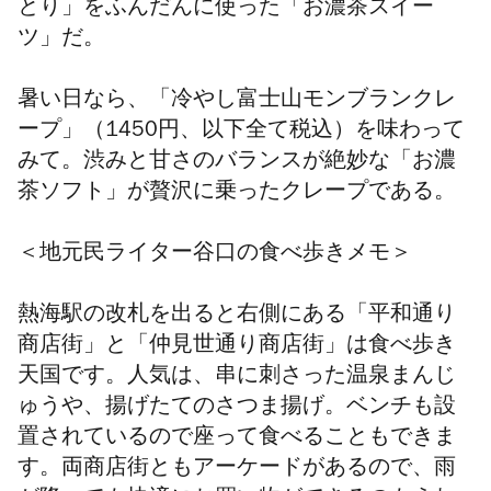
とり」をふんだんに使った「お濃茶スイー
ツ」だ。
暑い日なら、「冷やし富士山モンブランクレ
ープ」（1450円、以下全て税込）を味わって
みて。渋みと甘さのバランスが絶妙な「お濃
茶ソフト」が贅沢に乗ったクレープである。
＜
地元民ライター谷口の食べ歩きメモ＞
熱海駅の改札を出ると右側にある「平和通り
商店街」と「仲見世通り商店街」は食べ歩き
天国です。人気は、串に刺さった温泉まんじ
ゅうや、揚げたてのさつま揚げ。ベンチも設
置されているので座って食べることもできま
す。両商店街ともアーケードがあるので、雨