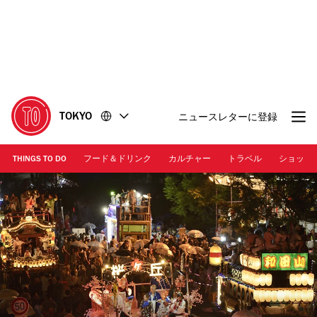
コ
フ
ン
ッ
テ
タ
ン
ー
ツ
に
に
移
移
動
TOKYO
ニュースレターに登録
動
THINGS TO DO
フード＆ドリンク
カルチャー
トラベル
ショッピ