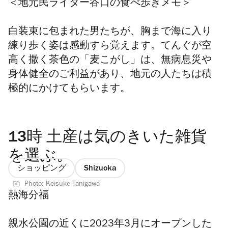
＜
地元民ライター谷口の食べ歩きメモ＞
白装束に包まれた男たちが、胸まで海に入り
練り歩く姿は感動すら覚えます。てんぐが空
高く撒く茶色の「麦こがし」は、無病息災や
身体健全のご利益があり、地元の人たちは積
極的にかけてもらいます。
13時 土産は気のきいた雑貨
を選ぶ。
ショッピング
Shizuoka
Photo: Keisuke Tanigawa
熱海分福
親水公園の近くに2023年3月にオープンした