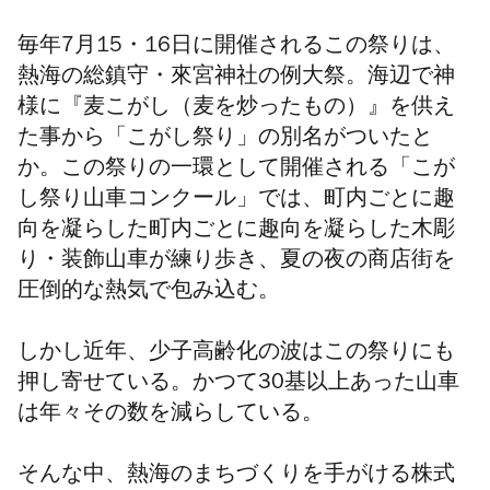
毎年7月15・16日に開催されるこの祭りは、
熱海の総鎮守・來宮神社の例大祭。
海辺で神
様に『麦こがし（麦を炒ったもの）』を供え
た事から
「こがし祭り」の
別名がついたと
か。この祭りの一環として開催される「
こが
し祭り山車コンクール」では、町内ごとに趣
向を凝らした
町内ごとに趣向を凝らした木彫
り・装飾山車が練り歩き、夏の夜の商店街を
圧倒的な熱気で包み込む。
しかし近年、少子高齢化の波はこの祭りにも
押し寄せている。かつて30基以上あった山車
は年々その数を減らしている。
そんな中、熱海のまちづくりを手がける株式