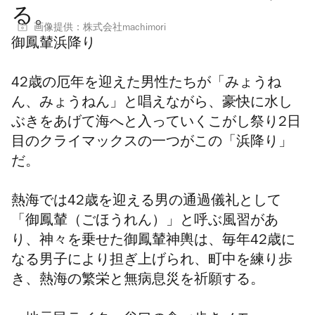
る。
画像提供：株式会社machimori
御鳳輦浜降り
42歳の厄年を迎えた男性たちが「みょうね
ん、みょうねん」と唱えながら、豪快に水し
ぶきをあげて海へと入っていくこがし祭り2日
目のクライマックスの一つがこの「浜降り」
だ。
熱海では42歳を迎える男の通過儀礼として
「御鳳輦（ごほうれん）」と呼ぶ風習があ
り、
神々を乗せた御鳳輦神輿は、
毎年42歳に
なる男子により担ぎ上げられ、町中を練り歩
き、熱海の繁栄と無病息災を祈願する。