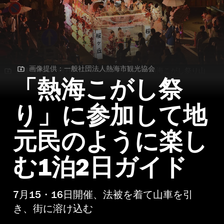
画像提供：一般社団法人熱海市観光協会
画像提供：一般社団法人熱海市観光協会 | 熱海こがし祭り山
車コンクール
「熱海こがし祭
り」に参加して地
元民のように楽し
む1泊2日ガイド
7月15・16日開催、法被を着て山車を引
き、街に溶け込む