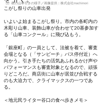
を引く。
夜の山車引きの様子／画像提供：株式会社machimori
こがし祭りの山車出発
いよいよ始まるこがし祭り。市内の各町内の
木彫り山車、装飾山車が合わせて20基参加す
る「山車コンクール」に飛び込もう。
「銀座町」の一員として、法被を着て、審査
会場となる（「サンビーチ」バス停付近）へ
向かう。引き手たちの活気あふれるかけ声や
パフォーマンスも審査対象となるので、頑張
りどころだ。商店街に山車が居並び合戦する
のも大迫力で、クライマックスの一つであ
る。
＜
地元民ライター谷口の食べ歩きメモ＞