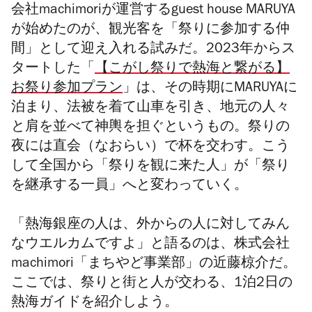
会社machimoriが運営するguest house MARUYA
が始めたのが、観光客を「祭りに参加する仲
間」として迎え入れる試みだ。2023年からス
タートした「
【こがし祭りで熱海と繋がる】
お祭り参加プラン
」は、その時期にMARUYAに
泊まり、法被を着て山車を引き、地元の人々
と肩を並べて神輿を担ぐというもの。祭りの
夜には直会（なおらい）で杯を交わす。こう
して全国から「祭りを観に来た人」が「祭り
を継承する一員」へと変わっていく。
「熱海銀座の人は、外からの人に対して
みん
なウエルカム
ですよ」と語るのは、株式会社
machimori「まちやど事業部」の近藤椋介だ。
ここでは、祭りと街と人が交わる、1泊2日の
熱海ガイドを紹介しよう。