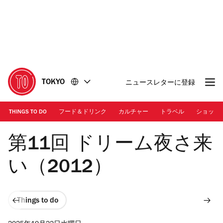
コ
フ
ン
ッ
テ
タ
ン
ー
ツ
に
に
移
移
動
TOKYO
ニュースレターに登録
動
THINGS TO DO
フード＆ドリンク
カルチャー
トラベル
ショッピ
Photo: Dream Yosakoy Odori
第11回 ドリーム夜さ来
い（2012）
Things to do