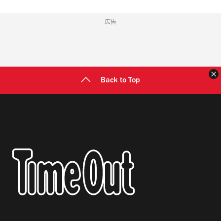
広告
Back to Top