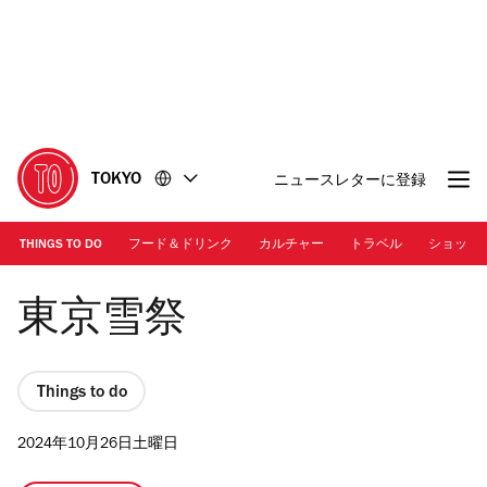
コ
フ
ン
ッ
テ
タ
ン
ー
ツ
に
に
移
移
動
TOKYO
ニュースレターに登録
動
THINGS TO DO
フード＆ドリンク
カルチャー
トラベル
ショッピ
Photo: Tokyo Snow Festival
東京雪祭
Things to do
2024年10月26日土曜日