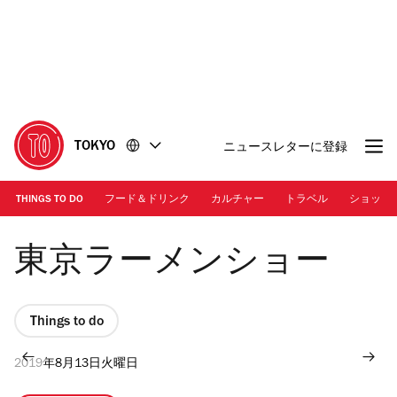
コ
フ
ン
ッ
テ
タ
ン
ー
ツ
に
に
移
移
動
TOKYO
ニュースレターに登録
動
THINGS TO DO
フード＆ドリンク
カルチャー
トラベル
ショッピ
東京ラーメンショー
Things to do
2019年8月13日火曜日