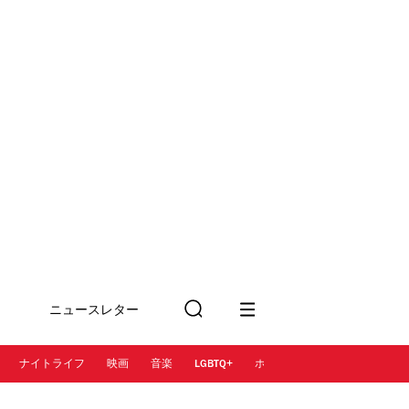
ニュースレター
検
に登録
索
ナイトライフ
映画
音楽
LGBTQ+
ホテル
レストラン＆カフェ