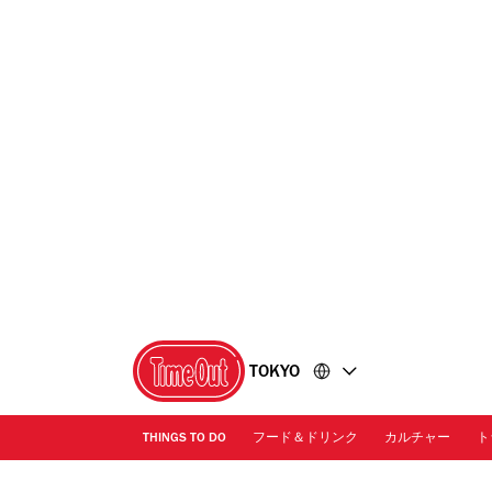
コ
フ
ン
ッ
テ
タ
ン
ー
ツ
に
に
移
移
動
動
TOKYO
THINGS TO DO
フード＆ドリンク
カルチャー
ト