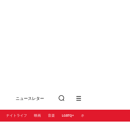
ニュースレター
検
に登録
索
ナイトライフ
映画
音楽
LGBTQ+
ホテル
レストラン＆カフェ