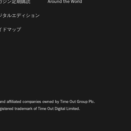
ガジン定期購読
Around the World
ジタルエディション
イドマップ
nd affiliated companies owned by Time Out Group Plc.
egistered trademark of Time Out Digital Limited.