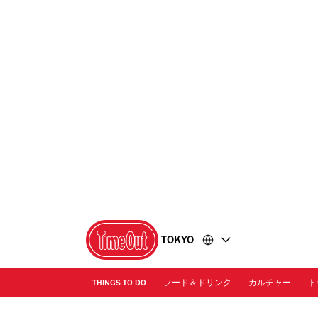
コ
フ
ン
ッ
テ
タ
ン
ー
ツ
に
に
移
移
動
動
TOKYO
THINGS TO DO
フード＆ドリンク
カルチャー
ト