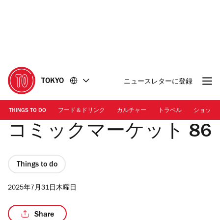
コ
フ
ン
ッ
テ
タ
ン
ー
ツ
に
に
移
移
動
TOKYO
ニュースレターに登録
動
THINGS TO DO
フード＆ドリンク
カルチャー
トラベル
ショッピ
コミックマーケット 86
Things to do
2025年7月31日木曜日
Share