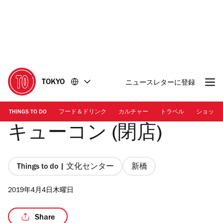
コ
フ
ン
ッ
テ
タ
ン
ー
ツ
に
に
移
移
動
TOKYO
ニュースレターに登録
動
THINGS TO DO
フード＆ドリンク
カルチャー
トラベル
ショッピ
キューコン (閉店)
Things to do | 文化センター
新橋
2019年4月4日木曜日
Share