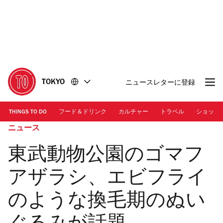
コ
フ
ン
ッ
テ
タ
ン
ー
ツ
に
に
移
移
動
TOKYO
ニュースレターに登録
動
THINGS TO DO
フード＆ドリンク
カルチャー
トラベル
ショッピ
ニュース
東武動物公園のゴマフ
アザラシ、エビフライ
のような換毛期のぬい