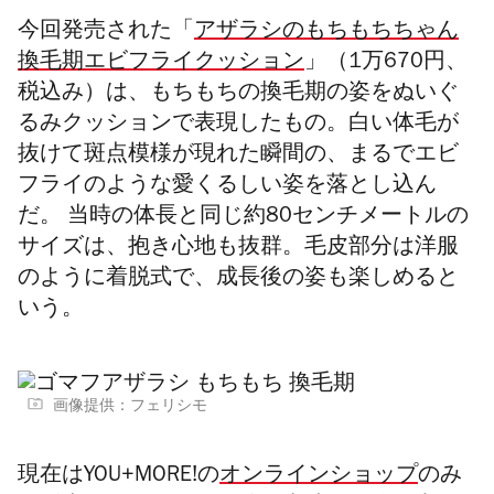
今回発売された「
アザラシのもちもちちゃん
換毛期エビフライクッション
」（1万670円、
税込み）は、もちもちの換毛期の姿をぬいぐ
るみクッションで表現したもの。白い体毛が
抜けて斑点模様が現れた瞬間の、まるでエビ
フライのような愛くるしい姿を落とし込ん
だ。 当時の体長と同じ約80センチメートルの
サイズは、抱き心地も抜群。毛皮部分は洋服
のように着脱式で、成長後の姿も楽しめると
いう。
画像提供：フェリシモ
現在はYOU+MORE!の
オンラインショップ
のみ