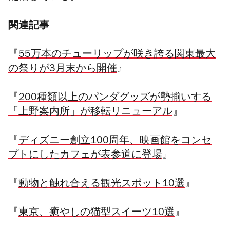
関連記事
『
55万本のチューリップが咲き誇る関東最大
の祭りが3月末から開催
』
『
200種類以上のパンダグッズが勢揃いする
「上野案内所」が移転リニューアル
』
『
ディズニー創立100周年、映画館をコンセ
プトにしたカフェが表参道に登場
』
『
動物と触れ合える観光スポット10選
』
『
東京、癒やしの猫型スイーツ10選
』