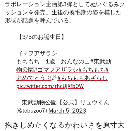
ラボレーション企画第3弾としてぬいぐるみク
ッションを発売。生後の換毛期の姿を模した
形状が話題を呼んでいる。
【3/5のお誕生日】
ゴマフアザラシ
もちもち 1歳 おんなのこ
#東武動
物公園
#ゴマフアザラシ
#もちもち
#
おめでとうぶ
🎉
#もちもちあざらし
pic.twitter.com/rhcUjXfb0W
— 東武動物公園【公式】リュウくん
(@tobuzoo7)
March 5, 2023
抱きしめたくなるかわいさを原寸大