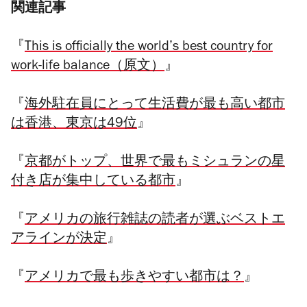
関連記事
『
This is officially the world’s best country for
work-life balance（原文）
』
『
海外駐在員にとって生活費が最も高い都市
は香港、東京は49位
』
『
京都がトップ、世界で最もミシュランの星
付き店が集中している都市
』
『
アメリカの旅行雑誌の読者が選ぶベストエ
アラインが決定
』
『
アメリカで最も歩きやすい都市は？
』