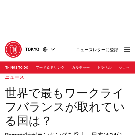
コ
フ
ン
ッ
テ
タ
ン
ー
ツ
に
に
移
移
動
TOKYO
ニュースレターに登録
動
THINGS TO DO
フード＆ドリンク
カルチャー
トラベル
ショッピ
ニュース
世界で最もワークライ
フバランスが取れてい
る国は？