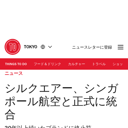
コ
フ
ン
ッ
テ
タ
ン
ー
ツ
に
に
移
移
動
TOKYO
ニュースレターに登録
動
THINGS TO DO
フード＆ドリンク
カルチャー
トラベル
ショッピ
ニュース
シルクエアー、シンガ
ポール航空と正式に統
合