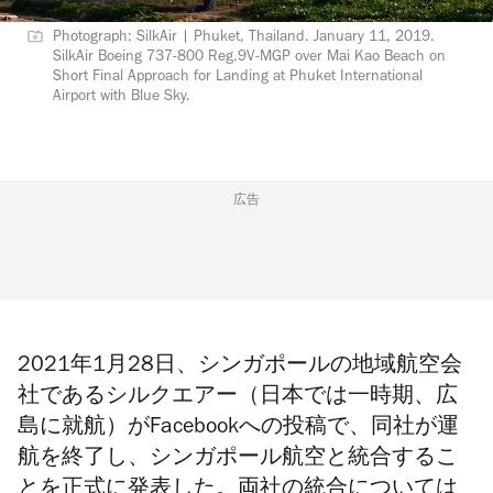
Photograph: SilkAir | Phuket, Thailand. January 11, 2019.
SilkAir Boeing 737-800 Reg.9V-MGP over Mai Kao Beach on
Short Final Approach for Landing at Phuket International
Airport with Blue Sky.
広告
2021年1月28日、シンガポールの
地域航空会
社であるシルクエアー（日本では一時期、広
島に
就航）がFacebookへの投稿で
、同社が運
航を終了し、シンガポール航空と統合するこ
とを正式に発表した。両社の統合については