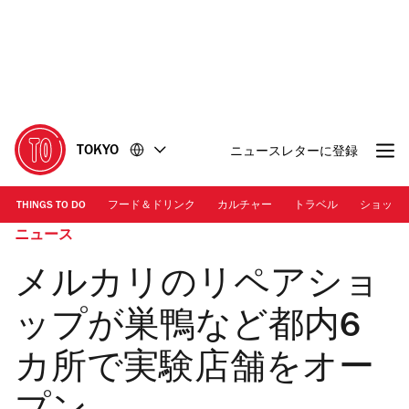
コ
フ
ン
ッ
テ
タ
ン
ー
ツ
に
に
移
移
動
TOKYO
ニュースレターに登録
動
THINGS TO DO
フード＆ドリンク
カルチャー
トラベル
ショッピ
ニュース
メルカリのリペアショ
ップが巣鴨など都内6
カ所で実験店舗をオー