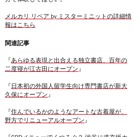
分で体験してほしい。
メルカリ リペア by ミスターミニットの詳細情
報はこちら
関連記事
『
あらゆる表現と出合える独立書店、百年の
二度寝が江古田にオープン
』
『
日本初の外国人留学生向け専門書店が新大
久保にオープン
』
『
住んでいるかのようなアートな古着屋が、
野方でリニューアルオープン
』