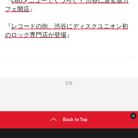
『
CBDメニューでくつろぐ？ 渋谷に道玄坂カ
フェ開店
』
『
レコードの街、渋谷にディスクユニオン初
のロック専門店が登場
』
広告
Back to Top