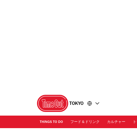
コ
フ
ン
ッ
テ
タ
ン
ー
ツ
に
に
移
移
動
動
TOKYO
THINGS TO DO
フード＆ドリンク
カルチャー
ト