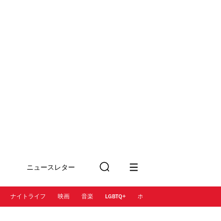
ニュースレター
検
に登録
索
ナイトライフ
映画
音楽
LGBTQ+
ホテル
レストラン＆カフェ