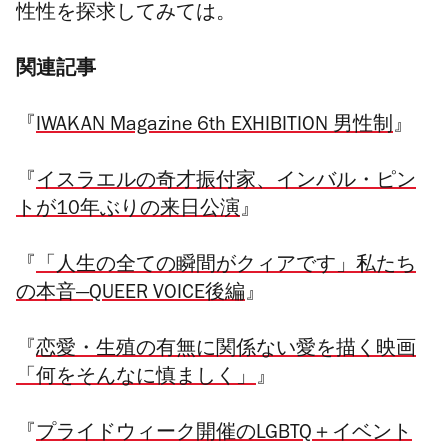
性性を探求してみては。
関連記事
『
IWAKAN Magazine 6th EXHIBITION 男性制
』
『
イスラエルの奇才振付家、インバル・ピン
トが10年ぶりの来日公演
』
『
「人生の全ての瞬間がクィアです」私たち
の本音―QUEER VOICE後編
』
『
恋愛・生殖の有無に関係ない愛を描く映画
「何をそんなに慎ましく」
』
『
プライドウィーク開催のLGBTQ＋イベント