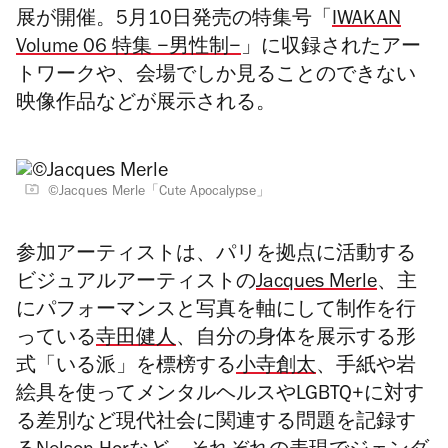
展が開催。5月10日発売の特集号「
IWAKAN
Volume 06 特集 −男性制−
」に収録されたアー
トワークや、会場でしか見ることのできない
映像作品などが展示される。
©︎Jacques Merle「Cute Apocalypse」
参加アーティストは、パリを拠点に活動する
ビジュアルアーティストの
Jacques Merle
、主
にパフォーマンスと写真を軸にして制作を行
っている
寺田健人
、自分の身体を展示する形
式「いる派」を標榜する
小寺創太
、手紙や岩
絵具を使ってメンタルヘルスやLGBTQ+に対す
る差別など現代社会に関連する問題を記録す