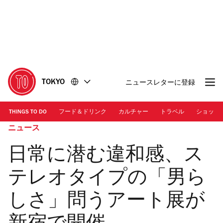
コ
フ
ン
ッ
テ
タ
ン
ー
ツ
に
に
移
移
動
TOKYO
ニュースレターに登録
動
THINGS TO DO
フード＆ドリンク
カルチャー
トラベル
ショッピ
ニュース
日常に潜む違和感、ス
テレオタイプの「男ら
しさ」問うアート展が