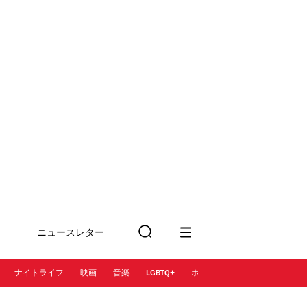
ニュースレター
検
に登録
索
ナイトライフ
映画
音楽
LGBTQ+
ホテル
レストラン＆カフェ