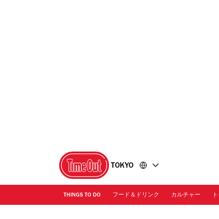
コ
フ
ン
ッ
テ
タ
ン
ー
ツ
に
に
移
移
動
動
TOKYO
THINGS TO DO
フード＆ドリンク
カルチャー
ト