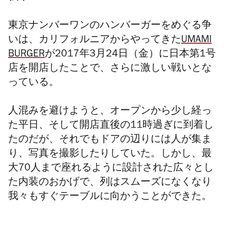
東京ナンバーワンのハンバーガーをめぐる争
いは、カリフォルニアからやってきた
UMAMI
BURGER
が2017年
3
月
24
日（金）に日本第
1
号
店を開店したことで、さらに激しい戦いとな
っている。
人混みを避けようと、オープンから少し経っ
た平日、そして開店直後の11時過ぎに到着し
たのだが、それでもドアの辺りには人が集ま
り、写真を撮影したりしていた。しかし、最
大
70
人まで座れるように設計された広々とし
た内装のおかげで、列はスムーズになくなり
我々もすぐテーブルに向かうことができた。