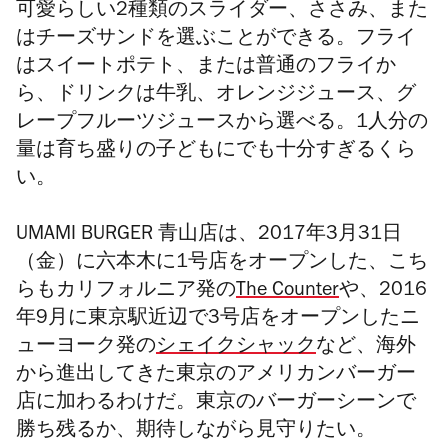
可愛らしい
2
種類のスライダー、ささみ、また
はチーズサンドを選ぶことができる。フライ
はスイートポテト、または普通のフライか
ら、ドリンクは牛乳、オレンジジュース、グ
レープフルーツジュースから選べる。
1
人分の
量は育ち盛りの子どもにでも十分すぎるくら
い。
UMAMI BURGER 青山店
は、2017年
3
月
31
日
（金）に六本木に
1
号店をオープンした、こち
らもカリフォルニア発の
The Counter
や、
2016
年
9
月に東京駅近辺で
3
号店をオープンしたニ
ューヨーク発の
シェイクシャック
など、海外
から進出してきた東京のアメリカンバーガー
店に加わるわけだ。東京のバーガーシーンで
勝ち残るか、期待しながら見守りたい。