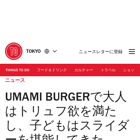
コ
フ
ン
ッ
テ
タ
ン
ー
ツ
に
に
移
移
動
TOKYO
ニュースレターに登録
動
THINGS TO DO
フード＆ドリンク
カルチャー
トラベル
ショッピ
ニュース
UMAMI BURGERで大人
はトリュフ欲を満た
し、子どもはスライダ