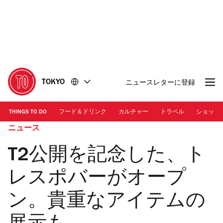
コ
フ
ン
ッ
テ
タ
ン
ー
ツ
に
に
移
移
動
TOKYO
ニュースレターに登録
動
THINGS TO DO
フード＆ドリンク
カルチャー
トラベル
ショッピ
ニュース
T2公開を記念した、ト
レスポバーがオープ
ン。貴重なアイテムの