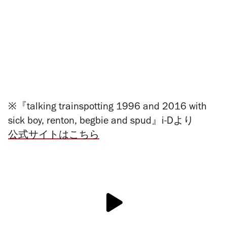
※『talking trainspotting 1996 and 2016 with
sick boy, renton, begbie and spud』i-Dより
公式サイトはこちら