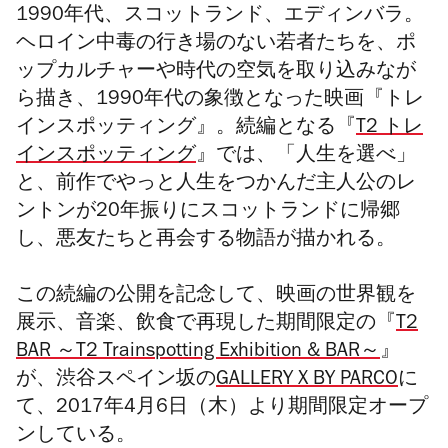
1990年代、スコットランド、エディンバラ。
ヘロイン中毒の行き場のない若者たちを、ポ
ップカルチャーや時代の空気を取り込みなが
ら描き、1990年代の象徴となった映画『トレ
インスポッティング』。続編となる『
T2 トレ
インスポッティング
』では、「人生を選べ」
と、前作でやっと人生をつかんだ主人公のレ
ントンが20年振りにスコットランドに帰郷
し、悪友たちと再会する物語が描かれる。
こ
の続編の公開を記念して、映画の世界観を
展示、音楽、飲食で再現した期間限定の『
T2
BAR ～T2 Trainspotting Exhibition & BAR～
』
が、渋谷スペイン坂の
GALLERY X BY PARCO
に
て、2017年4月6日（木）より期間限定オープ
ンしている。