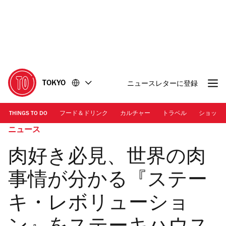
コ
フ
ン
ッ
テ
タ
ン
ー
ツ
に
に
移
移
動
TOKYO
ニュースレターに登録
動
THINGS TO DO
フード＆ドリンク
カルチャー
トラベル
ショッピ
ニュース
肉好き必見、世界の肉
事情が分かる『ステー
キ・レボリューショ