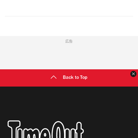
広告
Back to Top