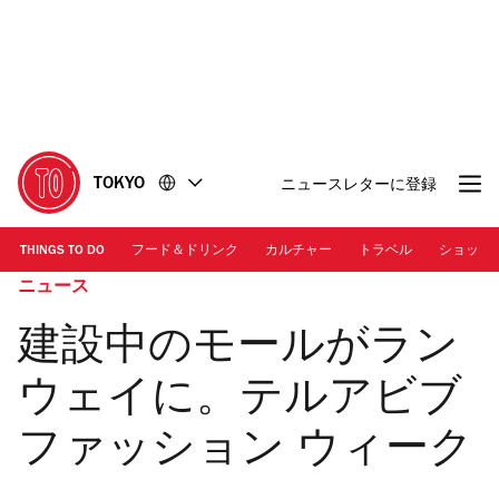
コ
フ
ン
ッ
テ
タ
ン
ー
ツ
に
に
移
移
動
TOKYO
ニュースレターに登録
動
THINGS TO DO
フード＆ドリンク
カルチャー
トラベル
ショッピ
ニュース
建設中のモールがラン
ウェイに。テルアビブ
ファッション ウィーク