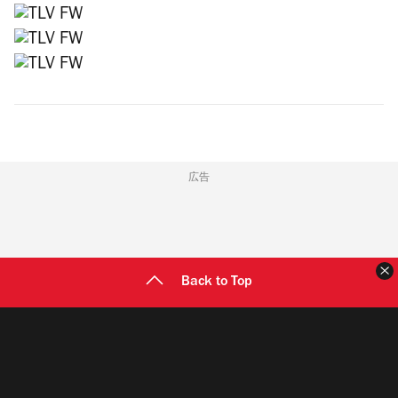
広告
Back to Top