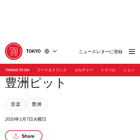
コ
フ
ン
ッ
テ
タ
ン
ー
ツ
に
に
移
移
動
TOKYO
ニュースレターに登録
動
THINGS TO DO
フード＆ドリンク
カルチャー
トラベル
ショッピ
豊洲ピット
音楽
豊洲
2020年1月7日火曜日
Share