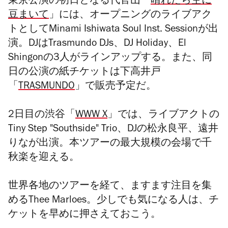
東京公演の初日となる代官山「
晴れたら空に
豆まいて
」には、オープニングのライブアク
トとしてMinami Ishiwata Soul Inst. Sessionが出
演。DJはTrasmundo DJs、DJ Holiday、El
Shingonの3人がラインアップする。また、同
日の公演の紙チケットは下高井戸
「
TRASMUNDO
」で販売予定だ。
2日目の渋谷「
WWW X
」では、ライブアクトの
Tiny Step "Southside" Trio、DJの松永良平、遠井
りなが出演。本ツアーの最大規模の会場で千
秋楽を迎える。
世界各地のツアーを経て、ますます注目を集
めるThee Marloes。少しでも気になる人は、チ
ケットを早めに押さえておこう。