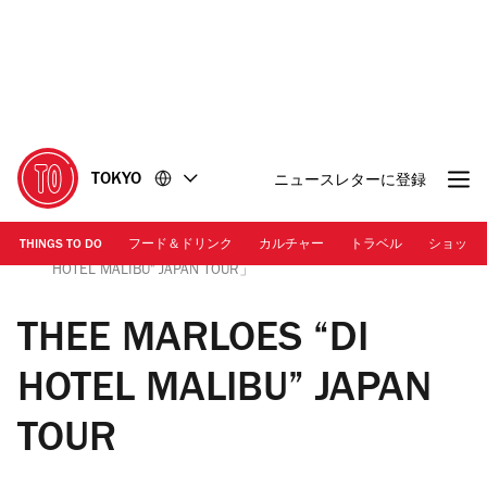
コ
フ
ン
ッ
テ
タ
ン
ー
ツ
に
に
移
移
動
TOKYO
ニュースレターに登録
動
THINGS TO DO
フード＆ドリンク
カルチャー
トラベル
ショッピ
画像提供：MUSIC CAMP, Inc. | 「THEE MARLOES “DI
HOTEL MALIBU" JAPAN TOUR」
THEE MARLOES “DI
HOTEL MALIBU” JAPAN
TOUR