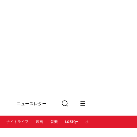
ニュースレター
検
に登録
索
ナイトライフ
映画
音楽
LGBTQ+
ホテル
レストラン＆カフェ