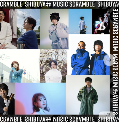
/6
Ph