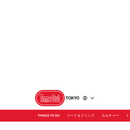
コ
フ
ン
ッ
テ
タ
ン
ー
ツ
に
に
移
移
動
動
TOKYO
THINGS TO DO
フード＆ドリンク
カルチャー
ト