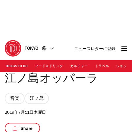
コ
フ
ン
ッ
テ
タ
ン
ー
ツ
に
に
移
移
動
TOKYO
ニュースレターに登録
動
THINGS TO DO
フード＆ドリンク
カルチャー
トラベル
ショッピ
江ノ島オッパーラ
音楽
江ノ島
2019年7月11日木曜日
Share