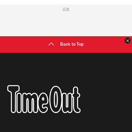
広告
Back to Top