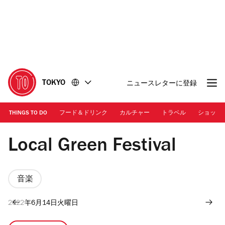
コ
フ
ン
ッ
テ
タ
ン
ー
ツ
に
に
移
移
動
TOKYO
ニュースレターに登録
動
THINGS TO DO
フード＆ドリンク
カルチャー
トラベル
ショッピ
Local Green Festival
Local Green Festival
音楽
2022年6月14日火曜日